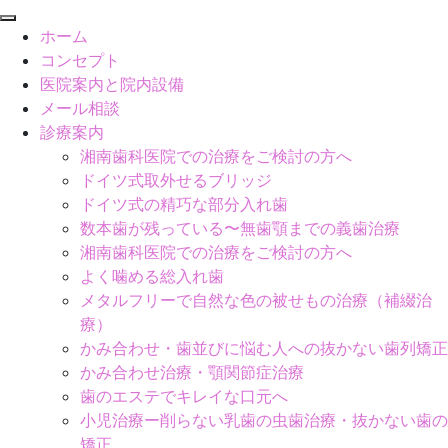
閉
ホーム
じ
コンセプト
る
医院案内と院内設備
メール相談
診療案内
湘南歯科医院での治療をご検討の方へ
ドイツ式取外せるブリッジ
ドイツ式の精巧な部分入れ歯
数本歯が残っている〜無歯顎までの義歯治療
湘南歯科医院での治療をご検討の方へ
よく噛める総入れ歯
メタルフリーで自然な色の被せもの治療（補綴治
療）
かみ合わせ・歯並びに悩む人への抜かない歯列矯正
かみ合わせ治療・顎関節症治療
歯のエステでキレイな口元へ
小児治療ー削らない乳歯の虫歯治療・抜かない歯の
矯正