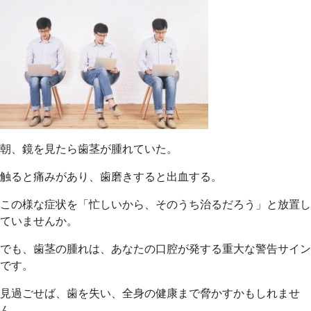
年
5
月
28
日
2026
湘
年
南
5
歯
月
科
朝、鏡を見たら歯茎が腫れていた。
26
医
触ると痛みがあり、歯磨きすると出血する。
日
院
この様な症状を「忙しいから、そのうち治るだろう」と放置し
ていませんか。
でも、歯茎の腫れは、あなたの口腔が発する重大な警告サイン
です。
見過ごせば、歯を失い、全身の健康まで脅かすかもしれませ
ん。