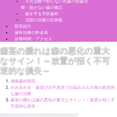
小児治療ー削らない乳歯の虫歯治
療・抜かない歯の矯正
歯を守る予防歯科
当院の治療の症例集
院長紹介
歯科治療の料金表
診療時間・アクセス
歯茎の腫れは歯の悪化の重大
なサイン！～放置が招く不可
逆的な損失～
湘南歯科医院
かみ合わせ・歯並びの不具合でお悩みの人の為の総合的
な歯の治療
歯茎の腫れは歯の悪化の重大なサイン！～放置が招く不
可逆的な損失～
2026