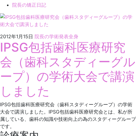
院長の矯正日記
2022
湘
2012年1月15日
院長の学術発表
全身
IPSG包括歯科医療研究
年
南
3
歯
会（歯科スタディーグル
月
科
20
医
ープ）の学術大会で講演
日
院
しました
IPSG包括歯科医療研究会（歯科スタディーグループ）の学術
大会で講演しました。IPSG包括歯科医療研究会とは、私が所
属している、歯科の知識や技術向上の為のスタディーグループ
です。
診療案内