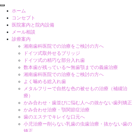
閉
ホーム
じ
コンセプト
る
医院案内と院内設備
メール相談
診療案内
湘南歯科医院での治療をご検討の方へ
ドイツ式取外せるブリッジ
ドイツ式の精巧な部分入れ歯
数本歯が残っている〜無歯顎までの義歯治療
湘南歯科医院での治療をご検討の方へ
よく噛める総入れ歯
メタルフリーで自然な色の被せもの治療（補綴治
療）
かみ合わせ・歯並びに悩む人への抜かない歯列矯正
かみ合わせ治療・顎関節症治療
歯のエステでキレイな口元へ
小児治療ー削らない乳歯の虫歯治療・抜かない歯の
矯正