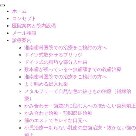
閉
ホーム
じ
コンセプト
る
医院案内と院内設備
メール相談
診療案内
湘南歯科医院での治療をご検討の方へ
ドイツ式取外せるブリッジ
ドイツ式の精巧な部分入れ歯
数本歯が残っている〜無歯顎までの義歯治療
湘南歯科医院での治療をご検討の方へ
よく噛める総入れ歯
メタルフリーで自然な色の被せもの治療（補綴治
療）
かみ合わせ・歯並びに悩む人への抜かない歯列矯正
かみ合わせ治療・顎関節症治療
歯のエステでキレイな口元へ
小児治療ー削らない乳歯の虫歯治療・抜かない歯の
矯正