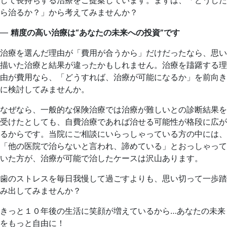
30
ら治るか？」から考えてみませんか？
日
2025
湘
―
精度の高い治療は“あなたの未来への投資”です
年
南
10
歯
治療を選んだ理由が「費用が合うから」だけだったなら、思い
月
科
描いた治療と結果が違ったかもしれません。治療を躊躇する理
21
医
由が費用なら、「どうすれば、治療が可能になるか」を前向き
日
院
に検討してみませんか。
なぜなら、一般的な保険治療では治療が難しいとの診断結果を
受けたとしても、自費治療であれば治せる可能性が格段に広が
るからです。当院にご相談にいらっしゃっている方の中には、
「他の医院で治らないと言われ、諦めている」とおっしゃって
いた方が、治療が可能で治したケースは沢山あります。
歯のストレスを毎日我慢して過ごすよりも、思い切って一歩踏
み出してみませんか？
きっと１０年後の生活に笑顔が増えているから…あなたの未来
をもっと自由に！