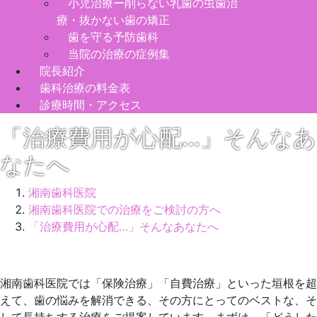
小児治療ー削らない乳歯の虫歯治
療・抜かない歯の矯正
歯を守る予防歯科
当院の治療の症例集
院長紹介
歯科治療の料金表
診療時間・アクセス
「治療費用が心配…」そんなあ
なたへ
湘南歯科医院
湘南歯科医院での治療をご検討の方へ
「治療費用が心配…」そんなあなたへ
2025
年
湘南歯科医院では「保険治療」「自費治療」といった垣根を超
6
えて、歯の悩みを解消できる、その方にとってのベストな、そ
月
して長持ちする治療をご提案しています。まずは、「どうした