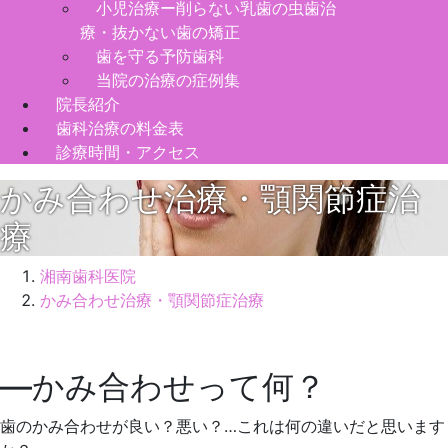
小児治療ー削らない乳歯の虫歯治
療・抜かない歯の矯正
歯を守る予防歯科
当院の治療の症例集
院長紹介
歯科治療の料金表
診療時間・アクセス
かみ合わせ治療・顎関節症治
療
湘南歯科医院
かみ合わせ治療・顎関節症治療
2023
年
―かみ合わせって何？
10
月
歯のかみ合わせが良い？悪い？…これは何の違いだと思います
4