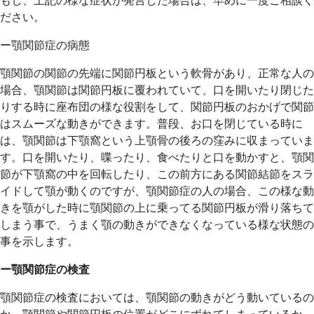
ださい。
ー顎関節症の病態
顎関節の関節の先端に関節円板という軟骨があり、正常な人の
場合、顎関節は関節円板に覆われていて、口を開いたり閉じた
りする時に座布団の様な役割をして、関節円板のおかげで関節
はスムーズな動きができます。普段、お口を閉じている時に
は、顎関節は下顎窩という上顎骨の後ろの窪みに収まっていま
す。口を開いたり、喋ったり、食べたりと口を動かすと、顎関
節が下顎窩の中を回転したり、この前方にある関節結節をスラ
イドして顎が動くのですが、顎関節症の人の場合、この様な動
きを顎がした時に顎関節の上に乗ってる関節円板が滑り落ちて
しまう事で、うまく顎の動きができなくなっている様な状態の
事を示します。
ー顎関節症の検査
顎関節症の検査においては、顎関節の動きがどう動いているの
か、顎関節や関節円板の位置がどこにずれてしまっているか、