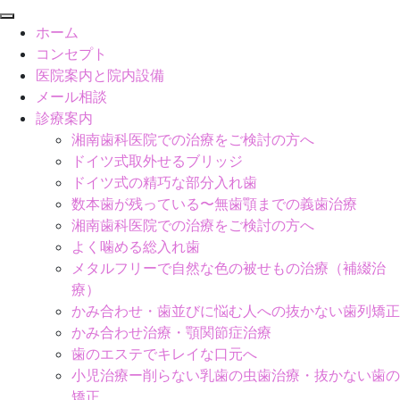
閉
ホーム
じ
コンセプト
る
医院案内と院内設備
メール相談
診療案内
湘南歯科医院での治療をご検討の方へ
ドイツ式取外せるブリッジ
ドイツ式の精巧な部分入れ歯
数本歯が残っている〜無歯顎までの義歯治療
湘南歯科医院での治療をご検討の方へ
よく噛める総入れ歯
メタルフリーで自然な色の被せもの治療（補綴治
療）
かみ合わせ・歯並びに悩む人への抜かない歯列矯正
かみ合わせ治療・顎関節症治療
歯のエステでキレイな口元へ
小児治療ー削らない乳歯の虫歯治療・抜かない歯の
矯正