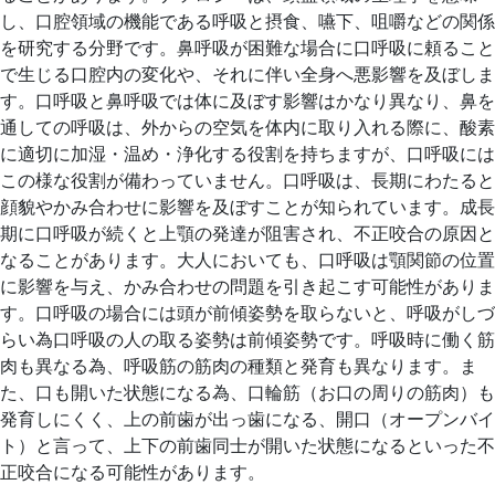
し、口腔領域の機能である呼吸と摂食、嚥下、咀嚼などの関係
を研究する分野です。鼻呼吸が困難な場合に口呼吸に頼ること
で生じる口腔内の変化や、それに伴い全身へ悪影響を及ぼしま
す。口呼吸と鼻呼吸では体に及ぼす影響はかなり異なり、鼻を
通しての呼吸は、外からの空気を体内に取り入れる際に、酸素
に適切に加湿・温め・浄化する役割を持ちますが、口呼吸には
この様な役割が備わっていません。口呼吸は、長期にわたると
顔貌やかみ合わせに影響を及ぼすことが知られています。成長
期に口呼吸が続くと上顎の発達が阻害され、不正咬合の原因と
なることがあります。大人においても、口呼吸は顎関節の位置
に影響を与え、かみ合わせの問題を引き起こす可能性がありま
す。口呼吸の場合には頭が前傾姿勢を取らないと、呼吸がしづ
らい為口呼吸の人の取る姿勢は前傾姿勢です。呼吸時に働く筋
肉も異なる為、呼吸筋の筋肉の種類と発育も異なります。ま
た、口も開いた状態になる為、口輪筋（お口の周りの筋肉）も
発育しにくく、上の前歯が出っ歯になる、開口（オープンバイ
ト）と言って、上下の前歯同士が開いた状態になるといった不
正咬合になる可能性があります。