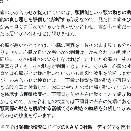
か？
日
2024
湘
歯のかみ合わせが捉えにくいのは、
顎機能
という
顎の動きの機
年
南
能の良し悪しを評価して診断する
部分なので、見た目に歯並び
9
歯
が真っ直ぐに並んでいるから良いかみ合わせ、歯が出っ歯だっ
月
科
たら悪いかみ合わせとは限りません。
2
医
日
院
心臓が悪いかどうかは、心臓の写真を一枚そのまま見ても分か
りません。心臓が良いか悪いかの判断は、かみ合わせの判断と
同様に、その機能の検査をしなければ、静止した心臓の一枚の
写真を見ても、その動きが判断できません。その為、心臓の検
査では心臓がとの様に動いているか心電図で波形を診断します
が、かみ合わせの検査には、上下歯の模型を顎の動きが再現で
きる咬合器に付着して、お口の中でどの様に歯が動いているか
を確認する
模型検査
や、下顎骨が前や左右に動くことで歯が動
かせるので、かみ合わせの検査では下顎骨の左右の先端にある
顎関節の動きを解析する器械でその動きの軌跡を分析
してかみ
合わせの検査を行います。
当院では
顎機能検査にドイツのK A V O社製 ディグマ
を使用